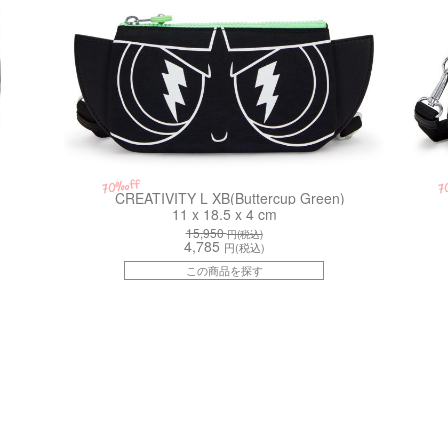
70%off
7
CREATIVITY L XB(Buttercup Green)
11 x 18.5 x 4 cm
15,950
円(税込)
4,785
円(税込)
この商品を探す
kiI43331ES
kiI7751