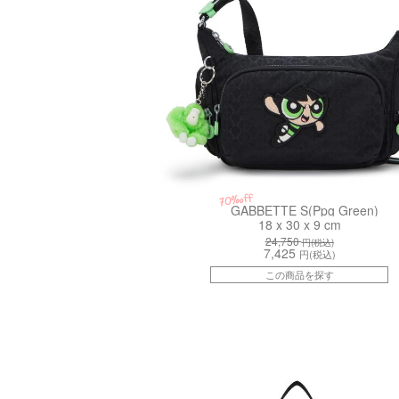
70%off
GABBETTE S(Ppg Green)
18 x 30 x 9 cm
24,750
円(税込)
7,425
円(税込)
この商品を探す
kiI3218K59