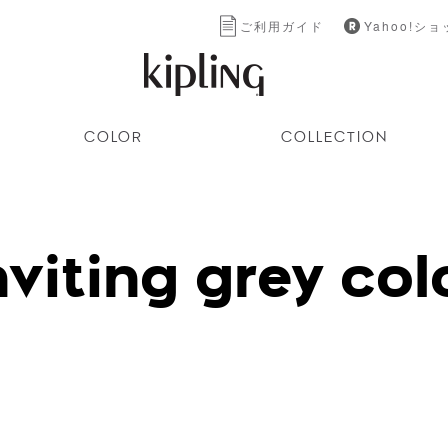
ご利用ガイド
Yahoo!シ
COLOR
COLLECTION
nviting grey col