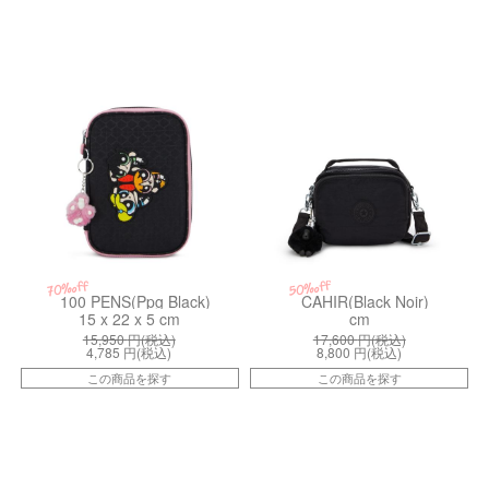
kiI81228PP
kiI8061P39
50%off
70%off
100 PENS(Ppg Black)
CAHIR(Black Noir)
15 x 22 x 5 cm
cm
15,950
円(税込)
17,600
円(税込)
4,785
円(税込)
8,800
円(税込)
この商品を探す
この商品を探す
kiI342046X
kiI45632EN