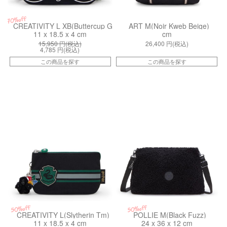
70%off
CREATIVITY L XB(Buttercup Green)
ART M(Noir Kweb Beige)
11 x 18.5 x 4 cm
cm
15,950
円(税込)
26,400
円(税込)
4,785
円(税込)
この商品を探す
この商品を探す
kiI53777HP
kiI63315PF
50%off
50%off
CREATIVITY L(Slytherin Tm)
POLLIE M(Black Fuzz)
11 x 18.5 x 4 cm
24 x 36 x 12 cm