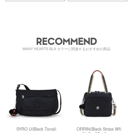
RECOMMEND
MANY HEARTS BLA カラーに関連するおすすめの商品
kiI93900DH
kiI45115ET
SYRO U(Black Tonal)
ORRIN(Black Stripe Wf)