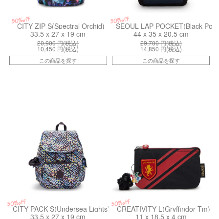
50%off
50%off
CITY ZIP S(Spectral Orchid)
SEOUL LAP POCKET(Black Pocke
33.5 x 27 x 19 cm
44 x 35 x 20.5 cm
20,900
円(税込)
29,700
円(税込)
10,450
円(税込)
14,850
円(税込)
この商品を探す
この商品を探す
kiI45815PP
kiI53778HP
50%off
50%off
CITY PACK S(Undersea Lights)
CREATIVITY L(Gryffindor Tm)
33.5 x 27 x 19 cm
11 x 18.5 x 4 cm