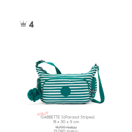
kiI81174GI
4
30%off
GABBETTE S(Parasol Stripes)
18 x 30 x 9 cm
18,700
円(税込)
13,090
円(税込)