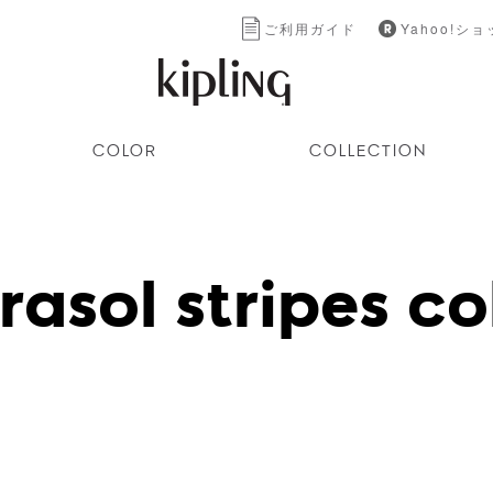
ご利用ガイド
Yahoo!シ
COLOR
COLLECTION
rasol stripes co