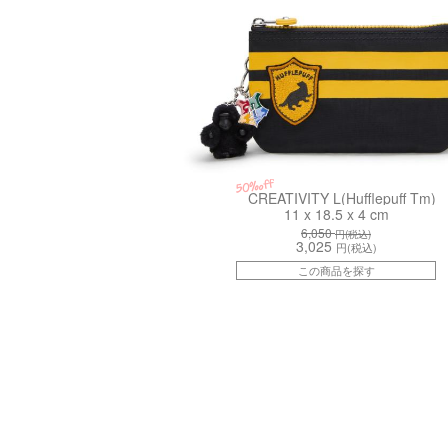
50%off
CREATIVITY L(Hufflepuff Tm)
11 x 18.5 x 4 cm
6,050
円(税込)
3,025
円(税込)
この商品を探す
kiI81554LN