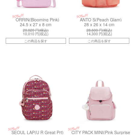
50%off
50%off
ORRIN(Blooming Pink)
ANTO S(Peach Glam)
24.5 x 27 x 8 cm
28 x 26 x 14 cm
20,020
円(税込)
28,600
円(税込)
10,010
円(税込)
14,300
円(税込)
この商品を探す
この商品を探す
kiI58166KZ
kiI267052V
50%off
50%off
SEOUL LAP(U R Great Prt)
CITY PACK MINI(Pink Surprise)