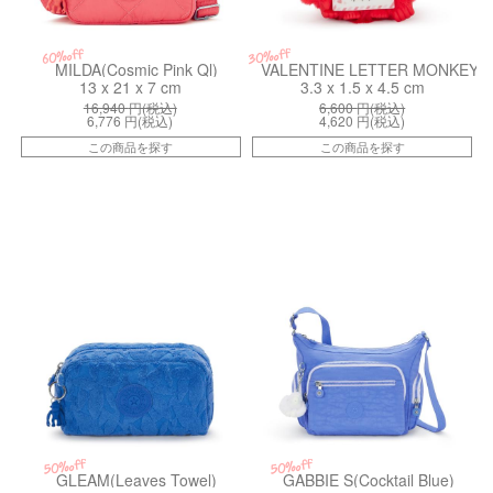
30%off
60%off
MILDA(Cosmic Pink Ql)
VALENTINE LETTER MONKEY(Le
13 x 21 x 7 cm
3.3 x 1.5 x 4.5 cm
16,940
円(税込)
6,600
円(税込)
6,776
円(税込)
4,620
円(税込)
この商品を探す
この商品を探す
kiI41587DS
kiI253187S
50%off
50%off
GLEAM(Leaves Towel)
GABBIE S(Cocktail Blue)