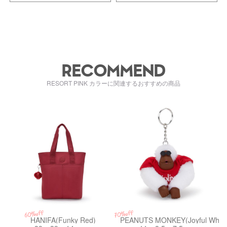
RECOMMEND
RESORT PINK カラーに関連するおすすめの商品
kiI79374SS
kiI99161MP
60%off
70%off
HANIFA(Funky Red)
PEANUTS MONKEY(Joyful White