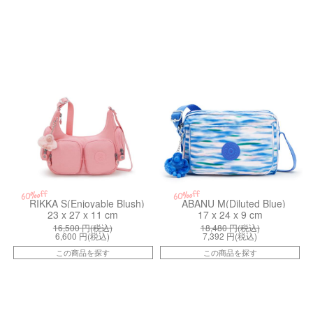
kiI43336LZ
kiI6237TX9
60%off
60%off
RIKKA S(Enjoyable Blush)
ABANU M(Diluted Blue)
23 x 27 x 11 cm
17 x 24 x 9 cm
16,500
円(税込)
18,480
円(税込)
6,600
円(税込)
7,392
円(税込)
この商品を探す
この商品を探す
kiI77807KA