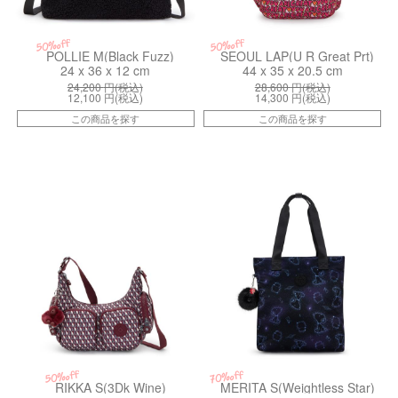
50%off
50%off
POLLIE M(Black Fuzz)
SEOUL LAP(U R Great Prt)
24 x 36 x 12 cm
44 x 35 x 20.5 cm
24,200
円(税込)
28,600
円(税込)
12,100
円(税込)
14,300
円(税込)
この商品を探す
この商品を探す
kiI52711PB
kiI77143PW
50%off
70%off
RIKKA S(3Dk Wine)
MERITA S(Weightless Star)