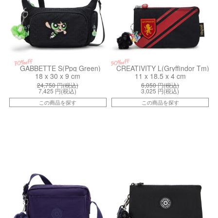
50%off
70%off
GABBETTE S(Ppg Green)
CREATIVITY L(Gryffindor Tm)
18 x 30 x 9 cm
11 x 18.5 x 4 cm
24,750
円(税込)
6,050
円(税込)
7,425
円(税込)
3,025
円(税込)
この商品を探す
この商品を探す
kiI70764GA
kiI71939SB