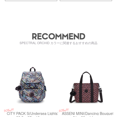
RECOMMEND
SPECTRAL ORCHID カラーに関連するおすすめの商品
kiI45815PP
kiI342046X
50%off
60%off
CITY PACK S(Undersea Lights)
ASSENI MINI(Dancing Bouquet)