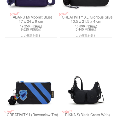
50%off
50%off
ABANU M(Moonlit Blue)
CREATIVITY XL(Glorious Silver)
17 x 24 x 9 cm
13.5 x 21.5 x 4 cm
19,250
円(税込)
10,890
円(税込)
9,625
円(税込)
5,445
円(税込)
この商品を探す
この商品を探す
kiI5377HP3
kiI43331ES
50%off
50%off
CREATIVITY L(Ravenclaw Tm)
RIKKA S(Black Cross Web)