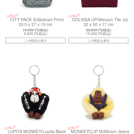
50%off
50%off
CITY PACK S(Abstract Print)
COLISSA UP(Maroon Tile Jq)
33.5 x 27 x 19 cm
32 x 50 x 17 cm
19,690
円(税込)
30,800
円(税込)
9,845
円(税込)
15,400
円(税込)
この商品を探す
この商品を探す
kiI81462ME
kiI5335MI8
30%off
30%off
LUPITA MONKEY(Lupita Black)
MONKEYCLIP M(Minion Jeans Bl