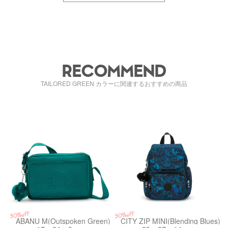
RECOMMEND
TAILORED GREEN カラーに関連するおすすめの商品
kiI70769NY
kiI37354LM
30%off
50%off
ABANU M(Outspoken Green)
CITY ZIP MINI(Blending Blues)