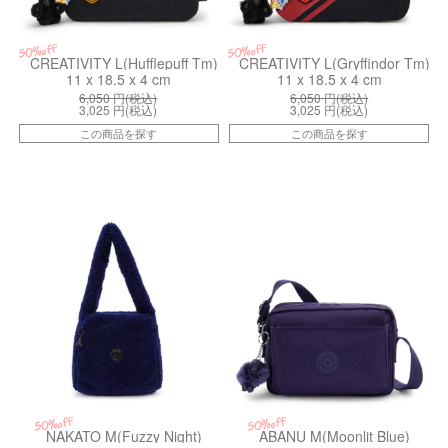
50%off
50%off
CREATIVITY L(Hufflepuff Tm)
CREATIVITY L(Gryffindor Tm)
11 x 18.5 x 4 cm
11 x 18.5 x 4 cm
6,050
円(税込)
6,050
円(税込)
3,025
円(税込)
3,025
円(税込)
この商品を探す
この商品を探す
kiI80743NC
kiI70764GA
50%off
50%off
NAKATO M(Fuzzy Night)
ABANU M(Moonlit Blue)