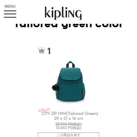
Tailored green color
kiI60464KK
1
50%off
CITY ZIP MINI(Tailored Green)
29 x 27 x 14 cm
20,900
円(税込)
10,450
円(税込)
この商品を探す