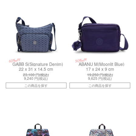
50%off
60%off
GABB S(Signature Denim)
ABANU M(Moonlit Blue)
22 x 31 x 14.5 cm
17 x 24 x 9 cm
23,100
円(税込)
19,250
円(税込)
9,240
円(税込)
9,625
円(税込)
この商品を探す
この商品を探す
kiI63457DP
kiI45815PP