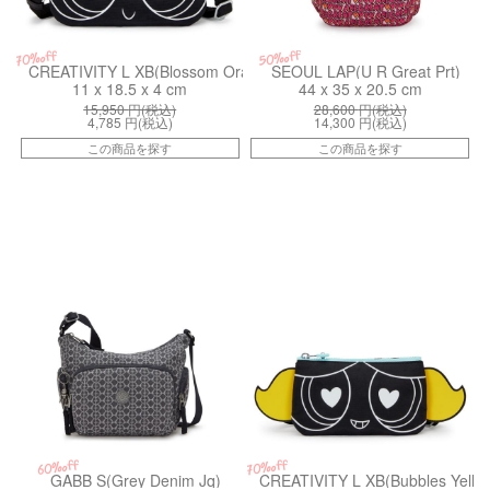
50%off
70%off
CREATIVITY L XB(Blossom Orange)
SEOUL LAP(U R Great Prt)
11 x 18.5 x 4 cm
44 x 35 x 20.5 cm
15,950
円(税込)
28,600
円(税込)
4,785
円(税込)
14,300
円(税込)
この商品を探す
この商品を探す
kiI73673HW
kiI8142PP2
60%off
70%off
GABB S(Grey Denim Jq)
CREATIVITY L XB(Bubbles Yello