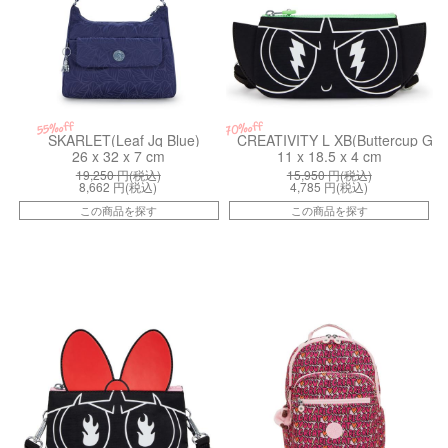
55%off
70%off
SKARLET(Leaf Jq Blue)
CREATIVITY L XB(Buttercup Gre
26 x 32 x 7 cm
11 x 18.5 x 4 cm
19,250
円(税込)
15,950
円(税込)
8,662
円(税込)
4,785
円(税込)
この商品を探す
この商品を探す
kiI8142PP0
kiI58166KZ