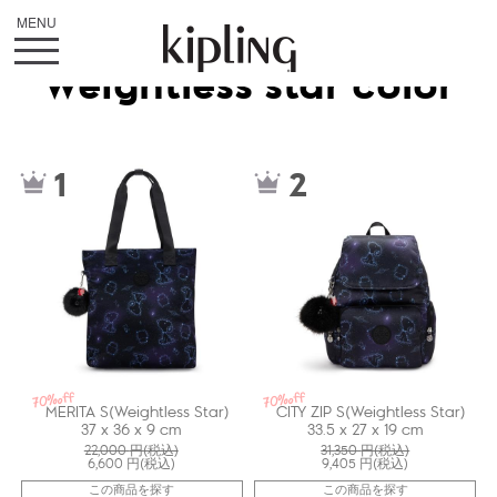
Weightless star color
kiI77143PW
kiI82543PW
1
2
70%off
70%off
MERITA S(Weightless Star)
CITY ZIP S(Weightless Star)
37 x 36 x 9 cm
33.5 x 27 x 19 cm
22,000
円(税込)
31,350
円(税込)
6,600
円(税込)
9,405
円(税込)
この商品を探す
この商品を探す