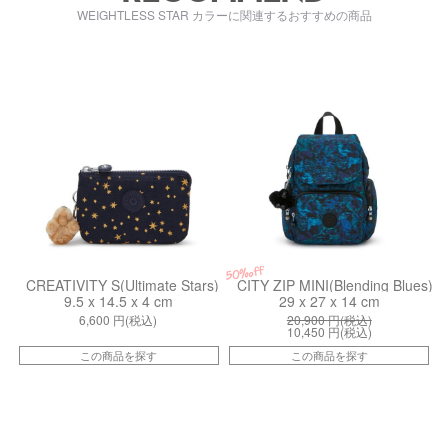
WEIGHTLESS STAR カラーに関連するおすすめの商品
kiI51598CV
kiI37354LM
50%off
CREATIVITY S(Ultimate Stars)
CITY ZIP MINI(Blending Blues)
9.5 x 14.5 x 4 cm
29 x 27 x 14 cm
6,600
円(税込)
20,900
円(税込)
10,450
円(税込)
この商品を探す
この商品を探す
kiI73677PF
kiI70764GA