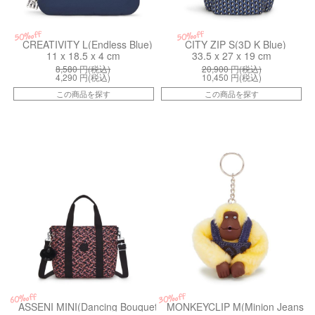
50%off
50%off
CREATIVITY L(Endless Blue)
CITY ZIP S(3D K Blue)
11 x 18.5 x 4 cm
33.5 x 27 x 19 cm
8,580
円(税込)
20,900
円(税込)
4,290
円(税込)
10,450
円(税込)
この商品を探す
この商品を探す
kiI342046X
kiI5335MI8
30%off
60%off
ASSENI MINI(Dancing Bouquet)
MONKEYCLIP M(Minion Jeans Bl