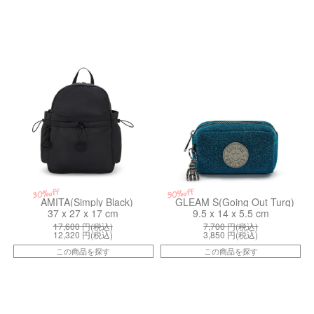
kiI81724RZ
kiI61083GP
30%off
50%off
AMITA(Simply Black)
GLEAM S(Going Out Turq)
37 x 27 x 17 cm
9.5 x 14 x 5.5 cm
17,600
円(税込)
7,700
円(税込)
12,320
円(税込)
3,850
円(税込)
この商品を探す
この商品を探す
kiI71019HZ
kiI42757FK