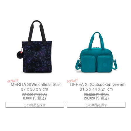
kiI77143PW
kiI39589NY
30%off
60%off
MERITA S(Weightless Star)
DEFEA XL(Outspoken Green)
37 x 36 x 9 cm
31.5 x 44 x 21 cm
22,000
円(税込)
28,600
円(税込)
8,800
円(税込)
20,020
円(税込)
この商品を探す
この商品を探す
kiI7937P39
kiI45110ND