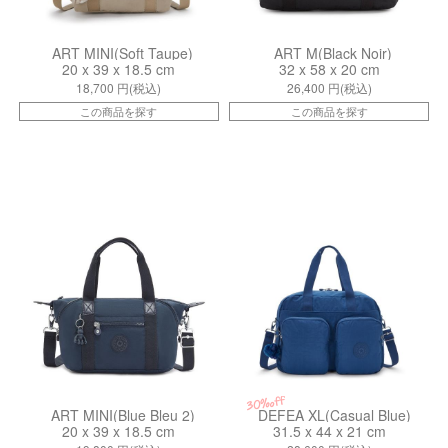
ART MINI(Soft Taupe)
ART M(Black Noir)
20 x 39 x 18.5 cm
32 x 58 x 20 cm
18,700
円(税込)
26,400
円(税込)
この商品を探す
この商品を探す
ki0132796V
kiI39585PZ
30%off
ART MINI(Blue Bleu 2)
DEFEA XL(Casual Blue)
20 x 39 x 18.5 cm
31.5 x 44 x 21 cm