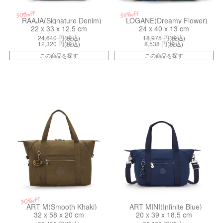
50%off
56%off
RAAJA(Signature Denim)
LOGANE(Dreamy Flower)
22 x 33 x 12.5 cm
24 x 40 x 13 cm
24,640
円(税込)
18,975
円(税込)
12,320
円(税込)
8,538
円(税込)
この商品を探す
この商品を探す
ki134051NA
kiI25263HK
30%off
ART M(Smooth Khaki)
ART MINI(Infinite Blue)
32 x 58 x 20 cm
20 x 39 x 18.5 cm