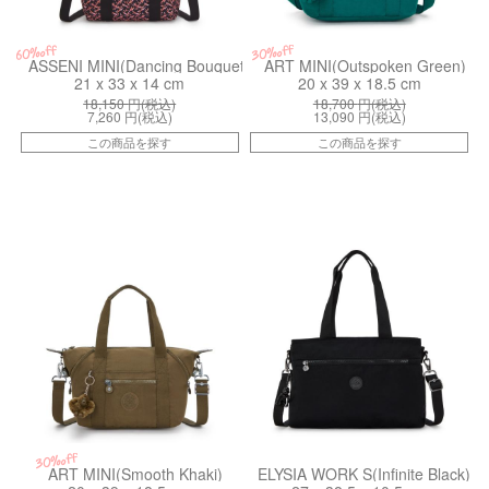
30%off
60%off
ASSENI MINI(Dancing Bouquet)
ART MINI(Outspoken Green)
21 x 33 x 14 cm
20 x 39 x 18.5 cm
18,150
円(税込)
18,700
円(税込)
7,260
円(税込)
13,090
円(税込)
この商品を探す
この商品を探す
ki013271NA
kiI80682EN
30%off
ART MINI(Smooth Khaki)
ELYSIA WORK S(Infinite Black)