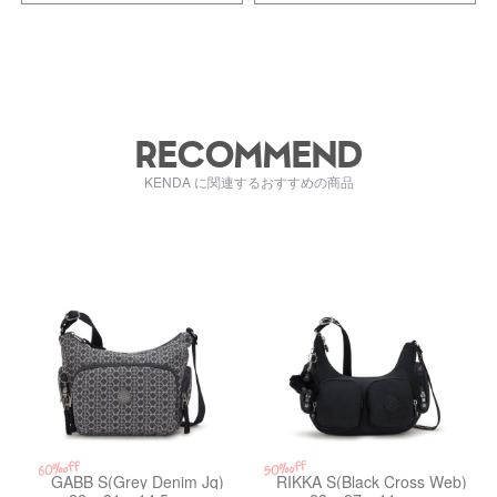
RECOMMEND
KENDA に関連するおすすめの商品
kiI73673HW
kiI43331ES
50%off
60%off
GABB S(Grey Denim Jq)
RIKKA S(Black Cross Web)