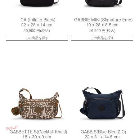
CAI(Infinite Black)
GABBIE MINI(Signature Emb)
22 x 28 x 14 cm
19 x 28 x 8.5 cm
20,900
円(税込)
16,500
円(税込)
この商品を探す
この商品を探す
kiI81179GD
kiI44930ND
30%off
GABBETTE S(Cocktail Khaki)
GABB S(Blue Bleu 2 C)
18 x 30 x 9 cm
22 x 31 x 14.5 cm