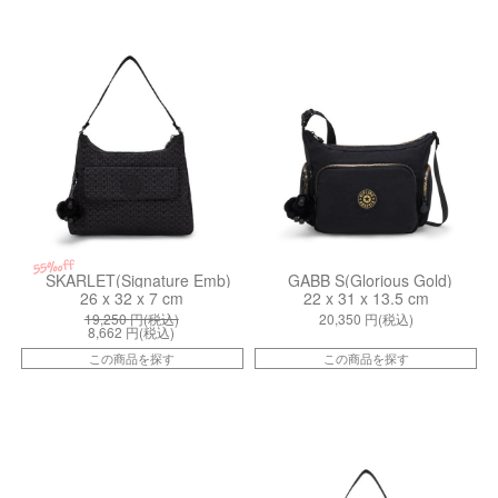
kiI3218K59
kiI30261BG
55%off
SKARLET(Signature Emb)
GABB S(Glorious Gold)
26 x 32 x 7 cm
22 x 31 x 13.5 cm
19,250
円(税込)
20,350
円(税込)
8,662
円(税込)
この商品を探す
この商品を探す
kiI44930NO
kiI296288D