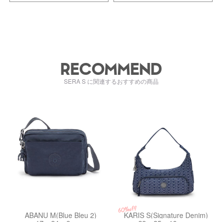
RECOMMEND
SERA S に関連するおすすめの商品
kiI707696V
kiI54557PF
60%off
ABANU M(Blue Bleu 2)
KARIS S(Signature Denim)