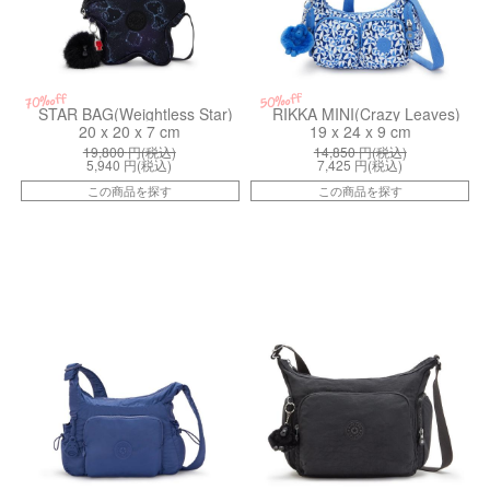
50%off
70%off
STAR BAG(Weightless Star)
RIKKA MINI(Crazy Leaves)
20 x 20 x 7 cm
19 x 24 x 9 cm
19,800
円(税込)
14,850
円(税込)
5,940
円(税込)
7,425
円(税込)
この商品を探す
この商品を探す
kiI69311KZ
kiI5740P39