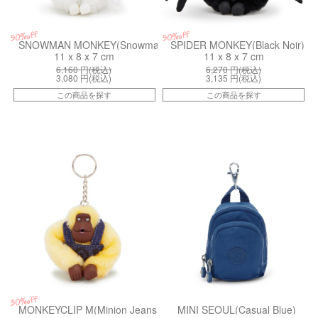
50%off
50%off
SNOWMAN MONKEY(Snowman White)
SPIDER MONKEY(Black Noir)
11 x 8 x 7 cm
11 x 8 x 7 cm
6,160
円(税込)
6,270
円(税込)
3,080
円(税込)
3,135
円(税込)
この商品を探す
この商品を探す
kiI5335MI8
kiI55015PZ
30%off
MONKEYCLIP M(Minion Jeans Bl)
MINI SEOUL(Casual Blue)