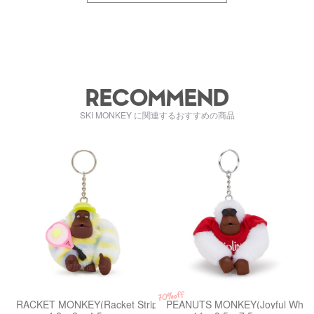
RECOMMEND
SKI MONKEY に関連するおすすめの商品
kiI9599TY1
kiI99161MP
70%off
RACKET MONKEY(Racket Stripe)
PEANUTS MONKEY(Joyful White