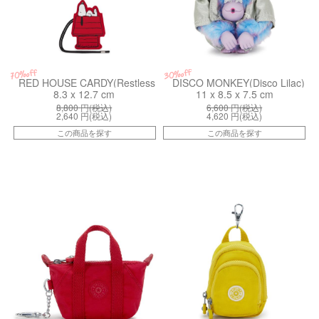
30%off
70%off
RED HOUSE CARDY(Restless Red)
DISCO MONKEY(Disco Lilac)
8.3 x 12.7 cm
11 x 8.5 x 7.5 cm
8,800
円(税込)
6,600
円(税込)
2,640
円(税込)
4,620
円(税込)
この商品を探す
この商品を探す
kiI72001NW
kiI55012TT