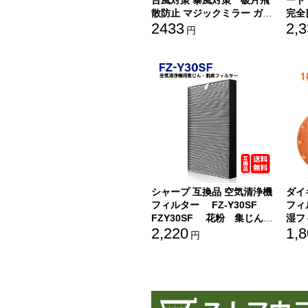
台風対策 暴風対策 破片飛
ート
散防止 マジックミラー ガラ
完全
2433
2,
ス透明断熱フィルム めかく
プラ
円
しシート 紫外線カット シル
浴室 
バー 90cm×200cm
シャープ 互換品 空気清浄機
ダイ
フィルター FZ-Y30SF
フィル
FZY30SF 花粉 集じん・
湿フ
2,220
1,
脱臭一体型フィルター 互
用加
円
換品 対応型番: FZ-Y30SF
KNM
fzy30sf（1枚）
料