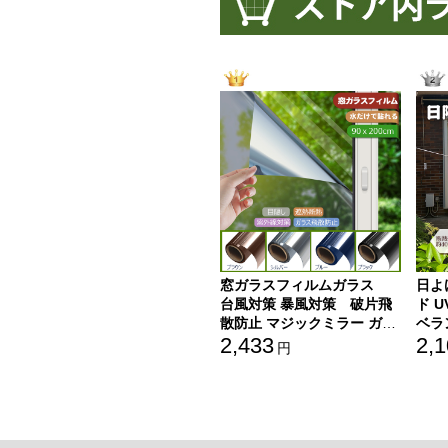
窓ガラスフィルムガラス
日よ
台風対策 暴風対策 破片飛
ド 
散防止 マジックミラー ガラ
ベラ
2,433
2,
ス透明断熱フィルム めかく
４つ
円
しシート 紫外線カット シル
バー 90cm×200cm