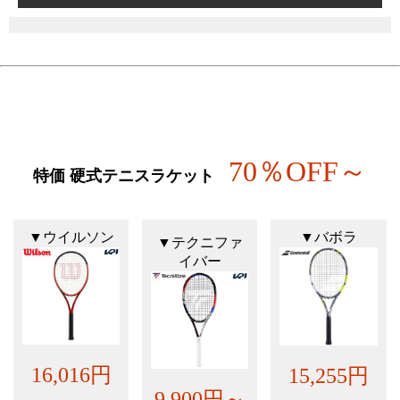
70％OFF～
特価 硬式テニスラケット
▼ウイルソン
▼バボラ
▼テクニファ
イバー
16,016円
15,255円
9,900円～