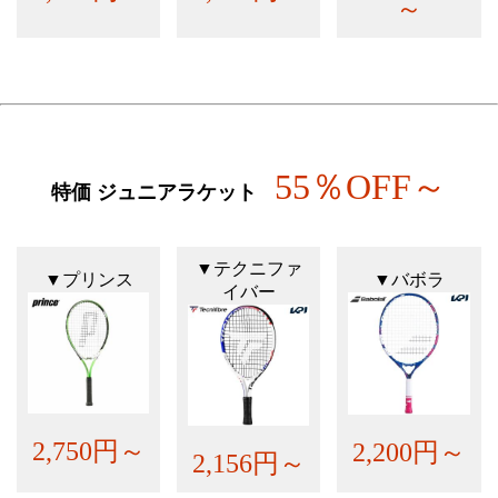
～
55％OFF～
特価 ジュニアラケット
▼テクニファ
▼プリンス
▼バボラ
イバー
2,750円～
2,200円～
2,156円～