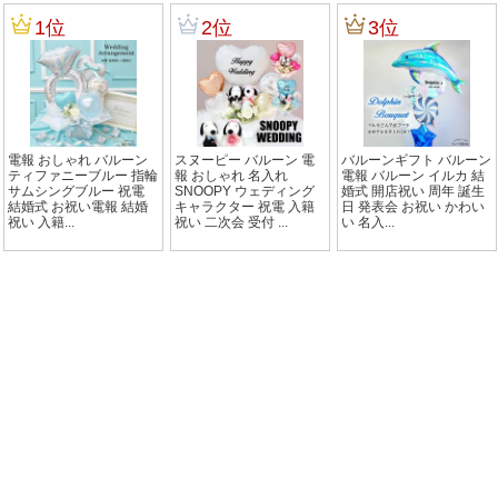
1位
2位
3位
電報 おしゃれ バルーン
スヌーピー バルーン 電
バルーンギフト バルーン
ティファニーブルー 指輪
報 おしゃれ 名入れ
電報 バルーン イルカ 結
サムシングブルー 祝電
SNOOPY ウェディング
婚式 開店祝い 周年 誕生
結婚式 お祝い電報 結婚
キャラクター 祝電 入籍
日 発表会 お祝い かわい
祝い 入籍...
祝い 二次会 受付 ...
い 名入...