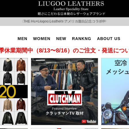
THE Hu×Liugoo Leathers アメリカ進出記念コラボ中
MEN
WOMEN
NEW
RANKNG
ABOUT US
季休業期間中（8/13〜8/16）のご注文・発送につ
T No.2
SUPPORT ▶
CAMPAIGN ▶
LITARY ▶
LEATHER COAT ▶
SPECIAL COLLECTION 