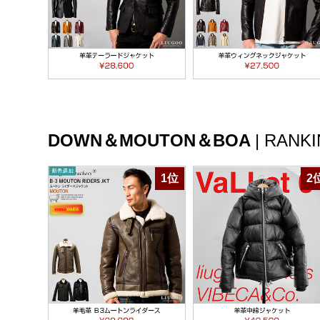
DOWN＆MOUTON＆BOA
|
RANKI
1位
2