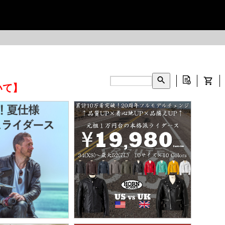
いて】
INFORMATION ▶
CONTACT ▶
▶
LEATHER CARE ▶