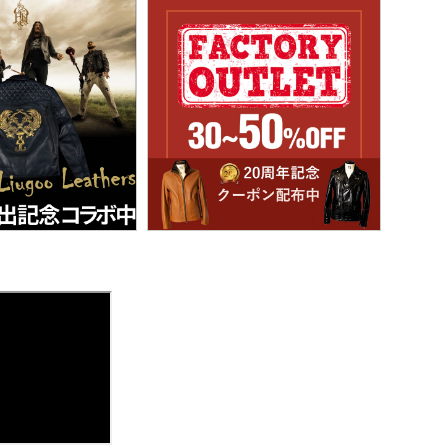
ご着用モデル
COLLABO
OEM/ODM-製造相談-
OUTLET・SALE ▶
LEATHER CARE ▶
 Co.
MEDIA-映画/ドラマ/TV
卸販売のご案内
ル
レビュー投稿キャンペーン▶
OUTLET・SALE ▶
ンロールライダー-
INSTAGRAM
衣装協力
お買い物ガイド
TOO STUDIO
LINE
レビュー投稿キャンペーン▶
メディア取材
ォーム
5つの安心サービス
X
STAFF BLOG
FAQ・お問い合わせ
お買い物ガイド
出記念
会社概要
採用モデル
YOUTUBE
5つの安心サービス
練生ユニフォーム
DEALER -取り扱い店-
ABOUT US
E Hu米国進出記念
会社概要
会社概要
お知らせ