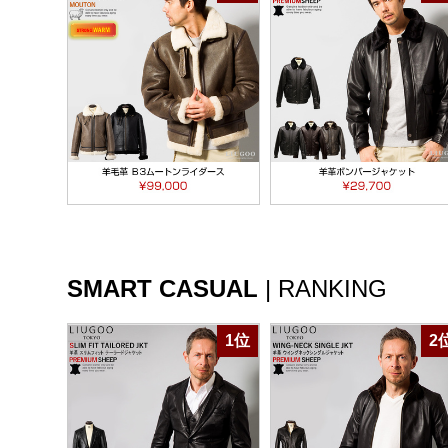
SMART CASUAL
|
RANKING
1位
2