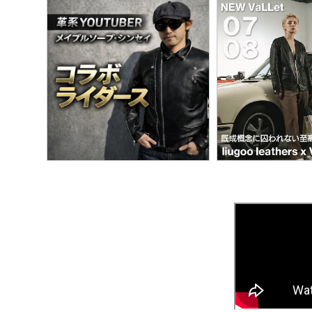
春夏専用ライダース
ブルゾン / ジャンパー
G
LIUGOOとは?
5つの安心サービス
TOWN WEAR ▶
MOTORCYCLE ▶
DOWN
シングルライダース
ライダース
A
LIUGOOのミッション・ビジョン
永年品質保証制度
ライダース
シングルライダース
ダウン
ダブルライダース
パーカー / ジャージ
M
皮革衣料にこだわる理由
永年品質保証制度の
ノーカラー
ダブルライダース
ムート
MCクラブベスト
Gジャン
M
高品質・低価格を実現できている理由
3,980円以上で送料
パーカー / フード付き
レザーパンツ
レザーパンツ
スカジャン
M
品質・安全管理体制の構築
返品送料も無料！自
ブルゾン
N
サスティナビリティ
平日14時まで当日出
LEATHER GOODS ▶
SMART CASUAL ▶
レザーコート
B
レザーインテリア
テーラードジャケット
途上国生産を通じての社会貢献
N
レザーエプロン
ドレスシャツ / ベスト
著名人や大企業も認める品質の高さ
A
レザーベルト
楽天ショップレビュー4.83点の高評価