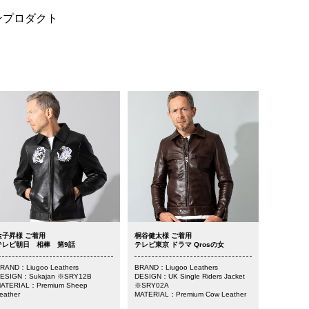
ーションプロダクト
金子昇様 ご着用
桐谷健太様 ご着用
テレビ朝日 相棒 第9話
テレビ東京 ドラマ Qrosの女
RAND：Liugoo Leathers
BRAND：Liugoo Leathers
ESIGN：Sukajan ※SRY12B
DESIGN：UK Single Riders Jacket
ATERIAL：Premium Sheep
※SRY02A
eather
MATERIAL：Premium Cow Leather