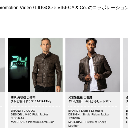
6" promotion Video / LIUGOO × VIBECA & Co. のコラボレ
唐沢 寿明様 ご着用
相葉雅紀様 ご着用
テレビ朝日ドラマ「24JAPAN」
テレビ朝日 今日からヒットマン
BRAND：LIUGOO
BRAND：Liugoo Leathers
B
DESIGN：M-65 Field Jacket
DESIGN：Single Riders Jacket
D
※SFJ24A
※SRS07
M
MATERIAL：Premium Lamb Skin
MATERIAL：Premium Sheep
L
Leather