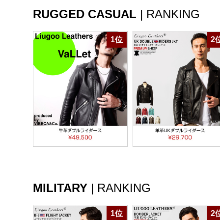
RUGGED CASUAL
|
RANKING
1位
2
MILITARY
|
RANKING
1位
2