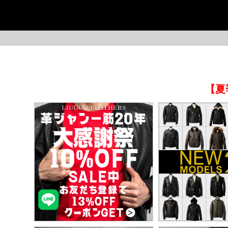
【夏
今季イチオシ
HOT No.1
HO
ABOUT US ▶
SERVICE ▶
MOTORCYCLE ▶
RUGGED CASUAL ▶
MI