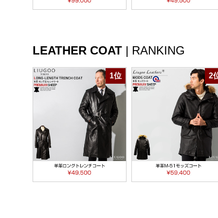
LEATHER COAT
|
RANKING
1位
2