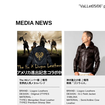
"VaLLet05/0
MEDIA NEWS
The HUメンバー様 ご着用
神木隆之介様 ご着用
世界的人気メタルバンド
映画「ゴジラ-1.0」
BRAND：Liugoo Leathers
BRAND：Liugoo Leathers
DESIGN：Original 2TYPES
DESIGN：G-1 Field Jacket
MATERIAL：
※MIL06A
TYPE1 Mongolian Goat Leather
MATERIAL：Semi Aniline Cow
TYPE2 Premium Sheep Skin
Leather