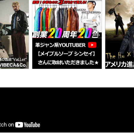
-1 フライトジャケット
カーコート
ゴジラ－1.0神木隆之介さん
お買い物ガイド
レビュー投稿キャンペーン
 / MOUTON ▶
GOODS ▶
SPECIAL COLLECTION ▶
-2 フライトジャケット
ファラオコート
LIUGOO LEATHERS×VIBECA
レザーケア/お手入れ方法
LINEお友だち特典
ゴジラ－1.0神木隆之介さんご着用モデ
ジャケット・コート
クッションカバー
A-1 フライトジャケット
ランチコート
RSSサカキハラ公認-ロック
申請
カスタマイズできるお店のご案内
OUTLET
LIUGOO LEATHERS×VIBECA Co.
ンジャケット・コート
チェアパッド
-65 フィールドジャケット
モッズコート
LIUGOO LEATHERS×56TAT
無料
サイズ選びサポート
レビュー総数20万件突破！
ANA WINGSパイロット訓練生ユニフ
ティッシュカバー
-51 モッズコート
トレンチコート
LIUGOO tokyo×オトコフクD
宅で試着
再入荷案内/受注生産
ご購入後アンケートキャンペーン
LIUGOO LEATHERS×THE Hu米国進
ムートンラグ
-1 デッキジャケット
スタンドカラーコート
ドラマ-24JAPAN 主演衣装
荷
24時間365日-AIチャットサポート
バッグ・ポーチ
-3 フライトジャケット
Pコート
ANA WINGSパイロット訓
ウォレット
-3B フライトジャケット
LIUGOO LEATHERS×TH
DOWN / MOUTON ▶
レザーケア用品
-1 フライトジャケット
NEXT COMING SOON