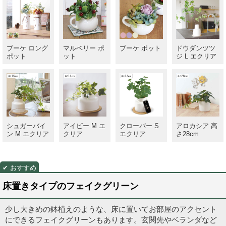
ブーケ ロング
マルベリー ポ
ブーケ ポット
ドウダンツツ
ポット
ット
ジ L エクリア
シュガーバイ
アイビー M エ
クローバー S
アロカシア 高
ン M エクリア
クリア
エクリア
さ28cm
床置きタイプのフェイクグリーン
少し大きめの鉢植えのような、床に置いてお部屋のアクセント
にできるフェイクグリーンもあります。玄関先やベランダなど