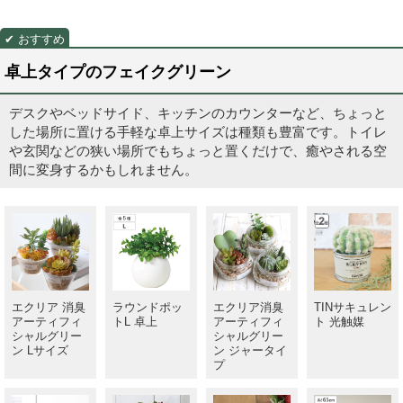
卓上タイプのフェイクグリーン
デスクやベッドサイド、キッチンのカウンターなど、ちょっと
した場所に置ける手軽な卓上サイズは種類も豊富です。トイレ
や玄関などの狭い場所でもちょっと置くだけで、癒やされる空
間に変身するかもしれません。
エクリア 消臭
ラウンドポッ
エクリア消臭
TINサキュレン
アーティフィ
トL 卓上
アーティフィ
ト 光触媒
シャルグリー
シャルグリー
ン Lサイズ
ン ジャータイ
プ