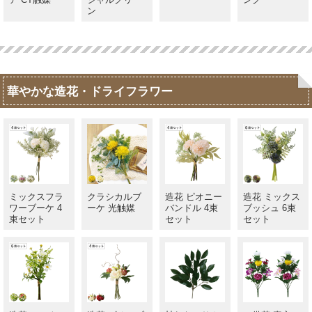
ン
華やかな造花・ドライフラワー
ミックスフラ
クラシカルブ
造花 ピオニー
造花 ミックス
ワーブーケ 4
ーケ 光触媒
バンドル 4束
ブッシュ 6束
束セット
セット
セット