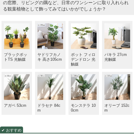
の窓際、リビングの隅など、日常のワンシーンに取り入れられ
る観葉植物として飾ってみてはいかがでしょうか？
ブラックポッ
ヤドリフカノ
ポット フィロ
パキラ 27cm
トTS 光触媒
キ 高さ105cm
デンドロン 光
光触媒
触媒
アガベ 53cm
ドラセナ 84c
モンステラ 10
オリーブ 152c
m
0cm
m