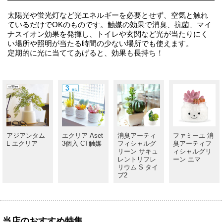
太陽光や蛍光灯など光エネルギーを必要とせず、空気と触れ
ているだけでOKのものです。触媒の効果で消臭、抗菌、マイ
ナスイオン効果を発揮し、トイレや玄関など光が当たりにく
い場所や照明が当たる時間の少ない場所でも使えます。
定期的に光に当ててあげると、効果も長持ち！
アジアンタム
エクリア Aset
消臭アーティ
ファミーユ 消
L エクリア
3個入 CT触媒
フィシャルグ
臭アーティフ
リーン サキュ
ィシャルグリ
レントリフレ
ーン エマ
リウム S タイ
プ2
当店のおすすめ特集