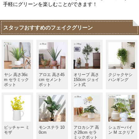
手軽にグリーンを楽しむことができます！
スタッフおすすめのフェイクグリーン
ヤシ 高さ36c
アロエ 高さ45
オリーブ 高さ
クジャクヤシ
m セラミック
cm セメント
150cm ジョイ
ハンギング
ポット
ポット
ント式
ピッチャー ミ
モンステラ 10
アロカシア 高
シュガーバイ
モザ
0cm
さ28cm セラ
ン M エクリア
ミックポット