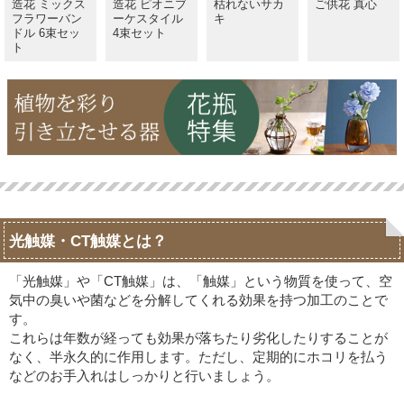
造花 ミックス
造花 ピオニブ
枯れないサカ
ご供花 真心
フラワーバン
ーケスタイル
キ
ドル 6束セッ
4束セット
ト
光触媒・CT触媒とは？
「光触媒」や「CT触媒」は、「触媒」という物質を使って、空
気中の臭いや菌などを分解してくれる効果を持つ加工のことで
す。
これらは年数が経っても効果が落ちたり劣化したりすることが
なく、半永久的に作用します。ただし、定期的にホコリを払う
などのお手入れはしっかりと行いましょう。