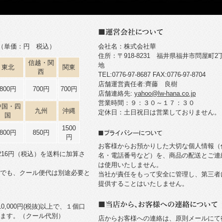
（単価：円 税込）
会社名：株式会社華
住所：〒918-8231 福井県福井市問屋町2
信越・関
地
東北
関東
西
TEL:0776-97-8687 FAX:0776-97-8704
店舗運営責任者:齊藤 良樹
800円
700円
700円
店舗連絡先:
yahoo@lw-hana.co.jp
営業時間：９：３０～１７：３０
中国・四
九州
沖縄
定休日：土日祝日は営業しておりません。
国
1500
800円
850円
円
お客様からお預かりした大切な個人情報（
216円（税込）を送料に加算さ
名・電話番号など）を、商品の配送とご連
は使用いたしません。
でも、クール便代は別途必要と
当社が責任をもって安全に管理し、第三者
提供することはいたしません。
0,000円(税抜)以上で、１個口
ます。（クール代別）
店からお客様への連絡は、原則メールにて