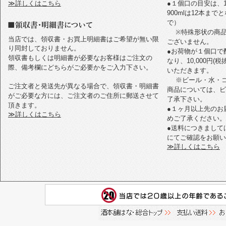
≫詳しくはこちら
●１個口の目安は、1
900mlは12本ま
で）
※特殊形状の商品
当店では、領収書・お買上明細書はご希望が無い限
ございません。
り同封しておりません。
●お荷物が１個口で
領収書もしくは明細書が必要なお客様はご注文の
なり、10,000円
際、備考欄にどちらがご必要かをご入力下さい。
いただきます。
※ビール・水・コ
ご注文者と発送先が異なる場合で、領収書・明細書
商品については、ビ
がご必要な方には、ご注文者のご住所に郵送させて
了承下さい。
頂きます。
●１ヶ月以上先のお
≫詳しくはこちら
めご了承ください。
●送料につきまして
にてご確認をお願い
≫詳しくはこちら