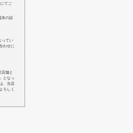
話にてご
端末の設
なってい
合わせに
実店舗と
」となっ
は、当店
よろしく