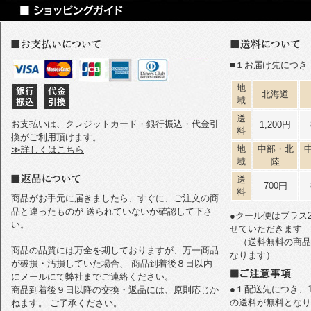
■１お届け先につき
地
北海道
域
送
お支払いは、クレジットカード・銀行振込・代金引
1,200円
料
換がご利用頂けます。
地
中部・北
≫詳しくはこちら
域
陸
送
700円
料
商品がお手元に届きましたら、すぐに、ご注文の商
品と違ったものが 送られていないか確認して下さ
●クール便はプラス
い。
せていただきます
（送料無料の商品
商品の品質には万全を期しておりますが、万一商品
なります）
が破損・汚損していた場合、 商品到着後８日以内
にメールにて弊社までご連絡ください。
●１配送先につき、1
商品到着後９日以降の交換・返品には、原則応じか
の送料が無料となり
ねます。 ご了承ください。