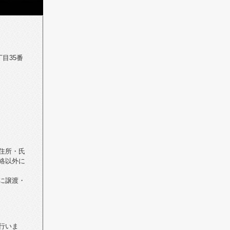
丁目35番
住所・氏
絡以外に
に譲渡・
行いま