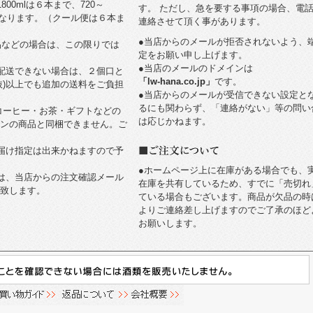
800mlは６本まで、720～
す。 ただし、急を要する事項の場合、電
でとなります。（クール便は６本ま
連絡させて頂く事があります。
●当店からのメールが拒否されないよう、
などの場合は、この限りでは
定をお願い申し上げます。
●当店のメールのドメインは
配送できない場合は、２個口と
「lw-hana.co.jp」
です。
(税抜)以上でも追加の送料をご負担
●当店からのメールが受信できない設定と
るにも関わらず、「連絡がない」等の問い
ーヒー・お茶・ギフトなどの
は応じかねます。
ンの商品と同梱できません。ご
届け指定は出来かねますので予
●ホームページ上に在庫がある場合でも、
は、当店からの注文確認メール
在庫を共有しているため、すでに「売切れ
致します。
ている場合もございます。商品が欠品の時
よりご連絡差し上げますのでご了承のほど
お願いします。