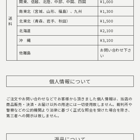
関東、信越、北陸、中部、中国、四国
¥1,000
南東北（宮城、山形、福島）、九州
¥1,300
送
北東北（青森、岩手、秋田）
¥1,500
料
北海道
¥2,100
沖 縄
¥3,100
お問い合わせ下さ
他離島
い
個人情報について
ご注文やお問い合わせなどでお客様から頂きました個人情報は、当店の
商品販売・決済・お届け以外の用途には一切使用致しません。裁判所や
警察などの公的機関より法律に基づく正式な照会を受けた場合を除き、
第三者への開示は致しません。
返品について