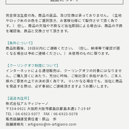
完全受注生産の為、商品の返品、及び交換は承っておりません。（生地
やロック糸のお色をご選択頂き、お客様仕様にて製作させて頂く為で
す。） 但し、商品の欠陥や不良など当社原因による場合は、商品の不良
を確認後、良品と交換させて頂きます。
【条件について】
商品到着後、10日以内にご連絡ください。 （但し、納車等で確認が遅
くなる場合は予めご連絡ください。） 未使用のものに限ります。
【クーリングオフ制度について】
インターネットによる通信販売は、クーリングオフの対象にはなりませ
ん。ご購入頂くにあたり、充分に吟味、ご検討頂く余裕があり、ご本人
様のご意思の上でお決め頂く為です。 ※いかなる場合でも、当社に商品
を発送する際は、必ず事前にご連絡頂きますようお願いします。
【返送先住所】
株式会社アルティジャーノ
〒534-0021 大阪府大阪市都島区都島本通1-7-19 6F
TEL：06-6923-5077 FAX：06-6923-5078
販売店舗運営責任者：原山 歩
店舗連絡先：artigiano@m-artigiano.com