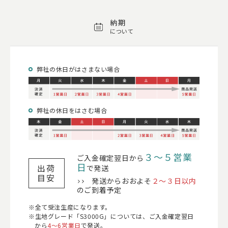
納期
について
弊社の休日がはさまない場合
弊社の休日をはさむ場合
３〜５営業
ご入金確定翌日から
日
出荷
で発送
目安
発送からおおよそ
２〜３日以内
のご到着予定
全て受注生産になります。
生地グレード「S3000G」については、ご入金確定翌日
から
4～6営業日
で発送。