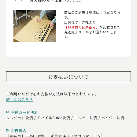
お客様の元へ出荷されます。
商品のご到着は地域により異なりま
す。
出荷後は、弊社より
【お荷物の伝票番号】
が記載された
発送完了メールをお送りいたしま
す。
お支払いについて
ご利用いただけるお支払い方法は以下のとおりです。
詳しくはこちら
各種カード決済
クレジット決済 / モバイルSuica決済 / コンビニ決済 / ペイジー決済
銀行振込
【振込先】三菱UFJ銀行 都島支店（ミヤコジマシテン）