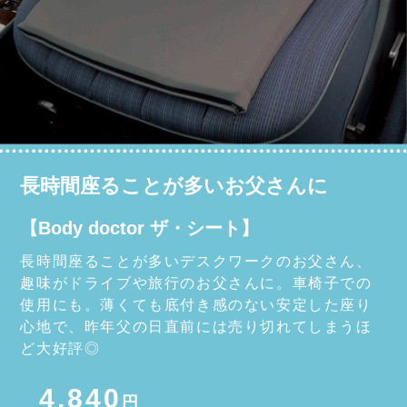
長時間座ることが多いお父さんに
【Body doctor ザ・シート】
長時間座ることが多いデスクワークのお父さん、
趣味がドライブや旅行のお父さんに。車椅子での
使用にも。薄くても底付き感のない安定した座り
心地で、昨年父の日直前には売り切れてしまうほ
ど大好評◎
4,840
円