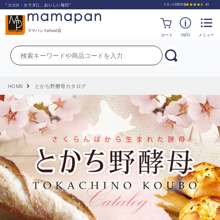
"ココロ・カラダに、おいしい毎日"
ママパン Yahoo!店
カート
INFO
メニュー
HOME
とかち野酵母カタログ