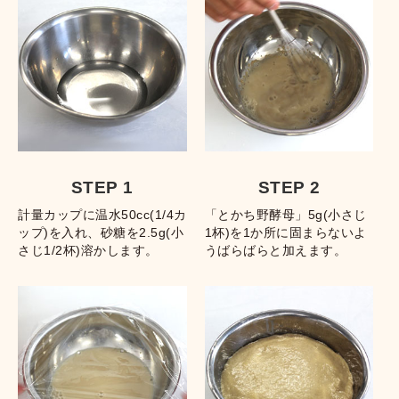
STEP 1
STEP 2
計量カップに温水50cc(1/4カ
「とかち野酵母」5g(小さじ
ップ)を入れ、砂糖を2.5g(小
1杯)を1か所に固まらないよ
さじ1/2杯)溶かします。
うばらばらと加えます。