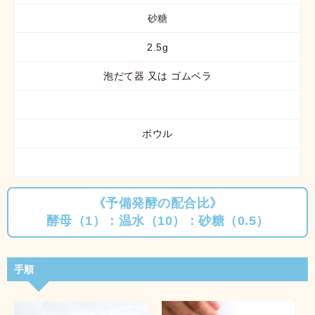
砂糖
2.5g
泡だて器 又は ゴムベラ
ボウル
《予備発酵の配合比》
酵母（1）：温水（10）：砂糖（0.5）
手順