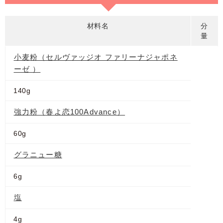
材料名
分
量
小麦粉（セルヴァッジオ ファリーナジャポネ
ーゼ ）
140g
強力粉（春よ恋100Advance）
60g
グラニュー糖
6g
塩
4g