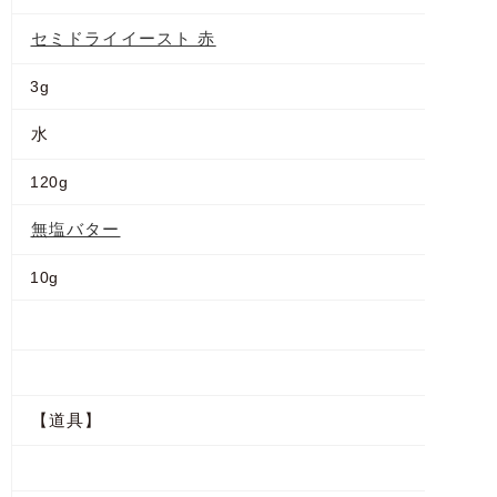
セミドライイースト 赤
3g
水
120g
無塩バター
10g
【道具】