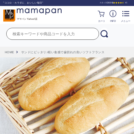
"ココロ・カラダに、おいしい毎日"
ママパン Yahoo!店
カート
INFO
メニュー
HOME
サンドにピッタリ♪軽い食感で歯切れの良いソフトフランス