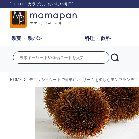
"ココロ・カラダに、おいしい毎日"
ママパン Yahoo!店
製菓・
製パン
料理・
飲料
HOME
デニッシュシートで簡単に♪クリームを楽しむモンブランデニ