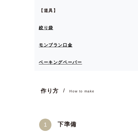
【道具】
絞り袋
モンブラン口金
ベーキングペーパー
作り方
How to make
下準備