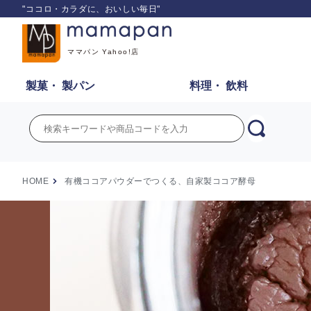
"ココロ・カラダに、おいしい毎日"
ママパン Yahoo!店
製菓・
製パン
料理・
飲料
HOME
有機ココアパウダーでつくる、自家製ココア酵母