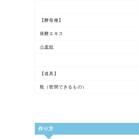
【酵母種】
発酵エキス
小麦粉
【道具】
瓶（密閉できるもの）
作り方