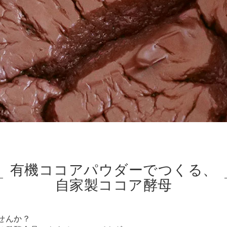
有機ココアパウダーでつくる、
自家製ココア酵母
せんか？