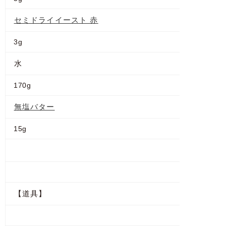
セミドライイースト 赤
3g
水
170g
無塩バター
15g
【道具】