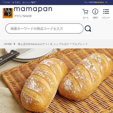
"ココロ・カラダに、おいしい毎日"
ママパン Yahoo!店
カート
INFO
メニュー
HOME
春よ恋100Advanceでつくる シンプルなテーブルブレッド