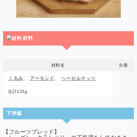
材料
材料名
分量
くるみ
、
アーモンド
、
ヘーゼルナッツ
合計125g
下準備
【フルーツブレッド】