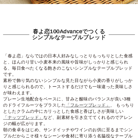
春よ恋100Advanceでつくる
シンプルなテーブルブレッド
「春よ恋」ならではの日本人好みなしっとりもっちりとした食感
と、ほんのり甘い小麦本来の風味や旨味がしっかりと感じられ
る、毎日食べたくなる飽きのこないシンプルなテーブルブレッド
です。
素朴で飾り気のないシンプルな見た目ながら小麦の香りがしっか
りと感じられるので、トーストするだけでも一味違った美味しさ
が味わえます。
プレーン生地配合をベースに、甘みと酸味のバランスが良い3種
のドライフルーツをプラスした
「フルーツブレッド」
、 もっちり
としたクラムの中にカリっとした食感と香ばしさが美味しい
「ナッツブレッド」
など、副素材を引き立ててくれるのでアレン
ジの幅が広がります。
朝の食卓をはじめ、サンドイッチやワインのお供に至るまでシン
プルだからこそ様々なシーンや食材に寄り添う名脇役なテーブル