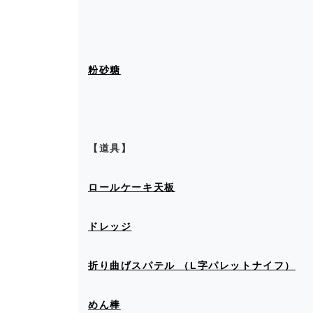
粉砂糖
【道具】
ロールケーキ天板
ドレッジ
折り曲げスパテル （L字パレットナイフ）
めん棒