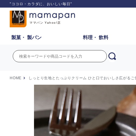
"ココロ・カラダに、おいしい毎日"
ママパン Yahoo!店
製菓・
製パン
料理・
飲料
HOME
しっとり生地とたっぷりクリーム ひと口でおいしさ広がるご