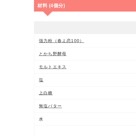
材料 (4個分)
強力粉（春よ恋100）
とかち野酵母
モルトエキス
塩
上白糖
無塩バター
水