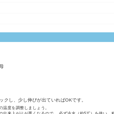
母
ックし、少し伸びが出ていればOKです。
料の温度を調整しましょう。
の出来上がりが悪くなるので、 必ず冷水（約5℃）を使い、