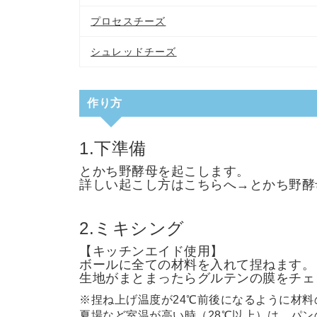
プロセスチーズ
シュレッドチーズ
作り方
1.下準備
とかち野酵母を起こします。
詳しい起こし方はこちらへ→
とかち野酵
2.ミキシング
【キッチンエイド使用】
ボールに全ての材料を入れて捏ねます。
生地がまとまったらグルテンの膜をチェ
※捏ね上げ温度が24℃前後になるように材
夏場など室温が高い時（28℃以上）は、パン