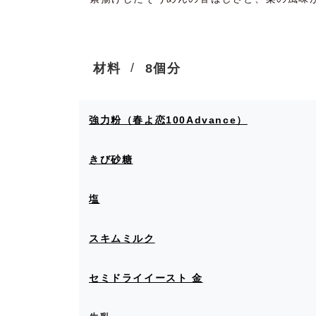
材料
8個分
強力粉（春よ恋100Advance）
きび砂糖
塩
スキムミルク
セミドライイースト 金