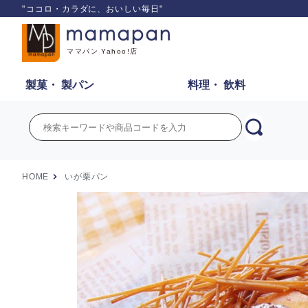
"ココロ・カラダに、おいしい毎日"
ママパン Yahoo!店
製菓・
製パン
料理・
飲料
HOME
いが栗パン