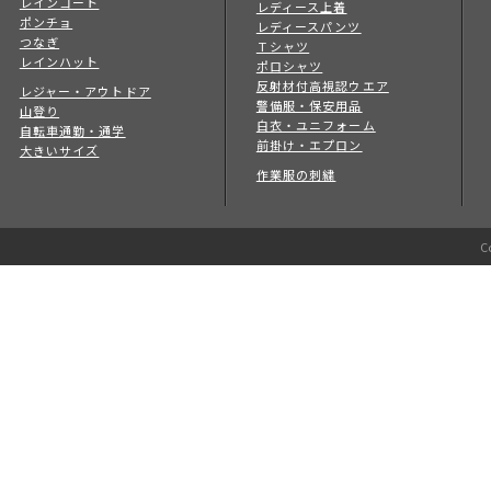
レインコート
レディース上着
ポンチョ
レディースパンツ
つなぎ
Ｔシャツ
レインハット
ポロシャツ
反射材付高視認ウエア
レジャー・アウトドア
警備服・保安用品
山登り
白衣・ユニフォーム
自転車通勤・通学
前掛け・エプロン
大きいサイズ
作業服の刺繍
C