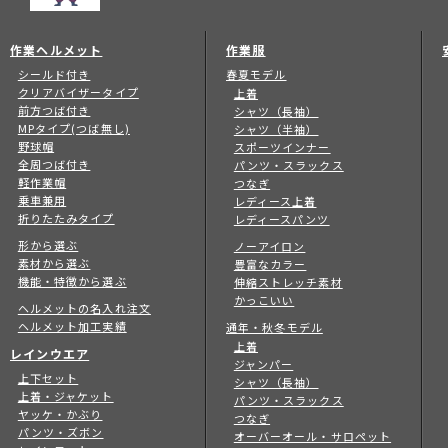
作業ヘルメット
作業服
シールド付き
春夏モデル
クリアバイザータイプ
上着
前方つば付き
シャツ（長袖）
MPタイプ(つば無し)
シャツ（半袖）
野球帽
スポーツインナー
全周つば付き
パンツ・スラックス
軽作業帽
つなぎ
乗車兼用
レディース上着
折りたたみタイプ
レディースパンツ
形から選ぶ
ノーアイロン
素材から選ぶ
豊富なカラー
機能・特徴から選ぶ
伸縮ストレッチ素材
かっこいい
ヘルメットの名入れ注文
ヘルメット加工実績
通年・秋冬モデル
上着
レインウエア
ジャンパー
上下セット
シャツ（長袖）
上着・ジャケット
パンツ・スラックス
ヤッケ・かぶり
つなぎ
パンツ・ズボン
オーバーオール・サロペット