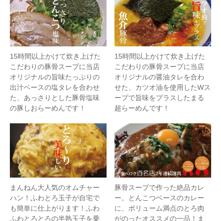
15時間以上かけて炊き上げた
15時間以上かけて炊き上げた
こだわりの豚骨スープに当店
こだわりの豚骨スープに当店
オリジナルの旨味たっぷりの
オリジナルの醤油タレを合わ
出汁ベースの塩タレを合わせ
せた、カツオ油を使用したWス
た、あっさりとした豚骨塩味
ープで旨味をプラスしたまる
の豚しおらーめんです！
超らーめんです！
まんねん大人気のオムチャー
豚骨スープで作った絶品カレ
ハン！ふわとろ玉子が自宅で
ー。とんこつベースのカレー
も簡単に仕上がります！ふわ
に、ボリューム満点のとろ肉
ふわとろとろの半熟玉子を乗
がのったオススメの一品！ま