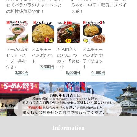
せてパラパラのチャーハンと
ろやか・中辛・程良いスパイ
の相性抜群◎です！
ス感！
らーめん3食
オムチャー
とろ肉入り
オムチャー
セット（ス
ハン3食セッ
のとんこつ
ハン3食+餃
ープ・具材
ト
カレー5食セ
子１袋セッ
付き）
3,300円
ット
ト
3,300円
8,000円
4,400円
Information