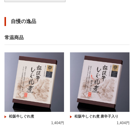
自慢の逸品
常温商品
松阪牛しぐれ煮
松阪牛しぐれ煮 唐辛子入り
1,404円
1,404円