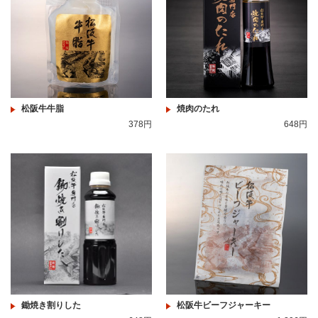
松阪牛牛脂
焼肉のたれ
378円
648円
鋤焼き割りした
松阪牛ビーフジャーキー