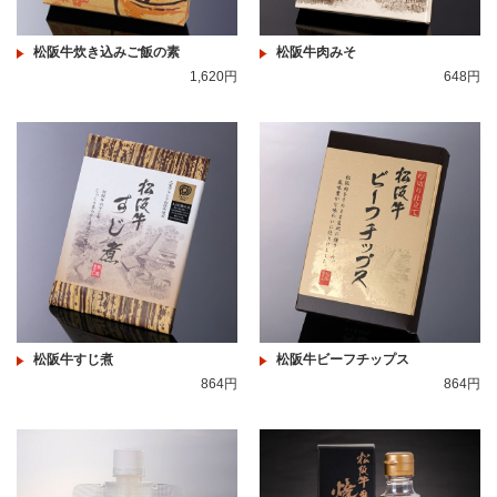
松阪牛炊き込みご飯の素
松阪牛肉みそ
1,620円
648円
松阪牛すじ煮
松阪牛ビーフチップス
864円
864円