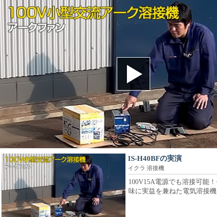
IS-H40BFの実演
イクラ 溶接機
100V15A電源でも溶接可
味に実益を兼ねた電気溶接機