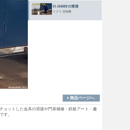
IS-H40BFの実演
イクラ 溶接機
能！チョットした金具の溶接や門扉補修・鉄板アート・趣
です。