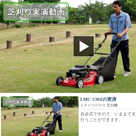
LMC-530Zの実演
ミナトワークス 芝刈機
自走式ですので、いままで大
行うことができます。