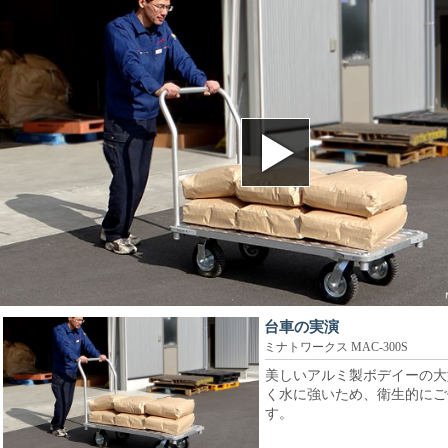
台車の実演
ミナトワークス MAC-300S
美しいアルミ製ボデイーの大
く水に強いため、衛生的にご
す。