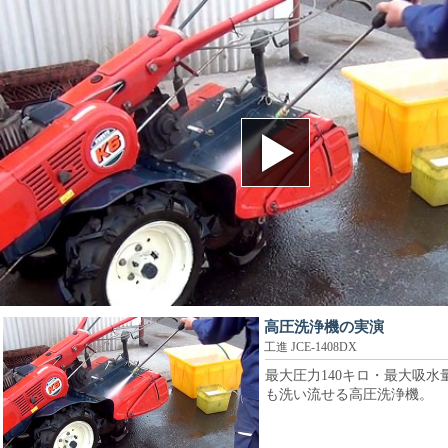
高圧洗浄機の実演
工進 JCE-1408DX
最大圧力140キロ・最大吸
も洗い流せる高圧洗浄機。