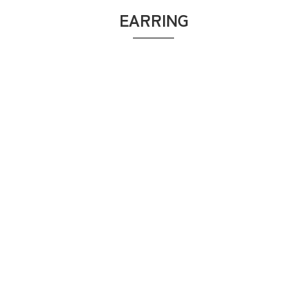
EARRING
ツイストラインイヤーカフ
【シルバー925】