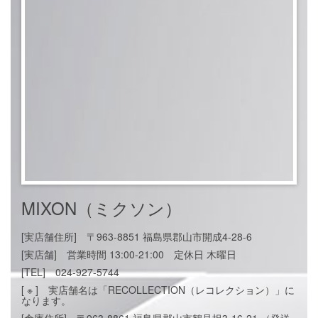
MIXON（ミクソン）
[実店舗住所] 〒963-8851 福島県郡山市開成4-28-6
[実店舗] 営業時間 13:00-21:00 定休日 木曜日
[TEL] 024-927-5744
[ ※ ] 実店舗名は「RECOLLECTION（レコレクション）」に
なります。
[倉庫住所] 〒963-8861 福島県郡山市鶴見坦3-16-21 （発送