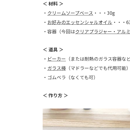
＜ 材料 ＞
・
クリームソープベース
・・・30g
・
お好みのエッセンシャルオイル
・・・6
・容器（今回は
クリアプラジャー・アルミキ
＜ 道具 ＞
・
ビーカー
（または耐熱のガラス容器な
・
ガラス棒
（マドラーなどでも代用可能
・ゴムベラ（なくても可）
＜ 作り方 ＞