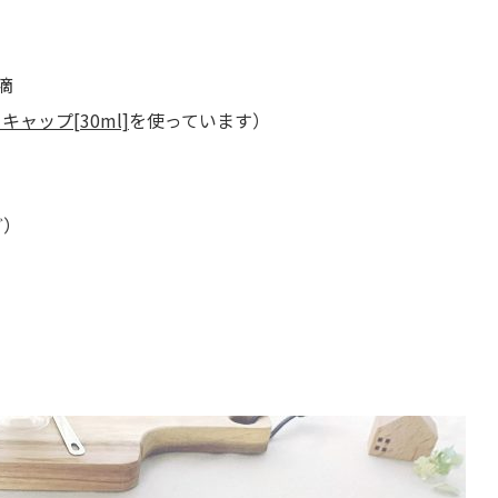
滴
ャップ[30ml]
を使っています）
ど）
）