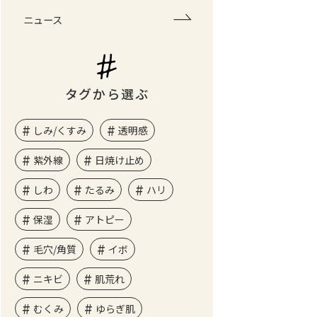
ニュース
タグから選ぶ
しみ/くすみ
透明感
紫外線
日焼け止め
しわ
たるみ
ハリ
保湿
アトピー
毛穴/角質
イボ
ニキビ
肌荒れ
むくみ
ゆらぎ肌