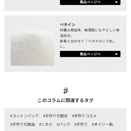
商品ページへ
ベタイン
砂糖大根由来、敏感肌にもやさしい保
湿成分。
尿素と合わせて「ベタドロップ水」
に。
商品ページへ
このコラムに関連するタグ
#
コットンパック
#
手作り化粧水
#
手作りコスメ
#
手作り化粧品
#
ニキビ
#
パック
#
手作り
#
オイリー肌