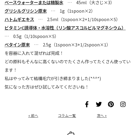
ベースウォーターまたは精製水
… 45ml（大さじ×3）
グリシルグリシン原末
… 1g（1spoon×2）
ハトムギエキス
… 2.5ml（1spoon×2+1/10spoon×5）
ビタミンC誘導体・水溶性（リン酸アスコルビルマグネシウム）
… 0.5g（1/10spoon×5）
ベタイン原末
… 2.5g（1spoon×3+1/2spoon×1）
を容器に入れて混ぜれば完成！
どの原料もそんなに高くないのでたくさん作ってたくさん使ってい
ます！
私はやってみて結構毛穴が引き締まりました(*^^*)
気になった方はぜひ試してみてくださいね！
« 前へ
コラム一覧
次へ »