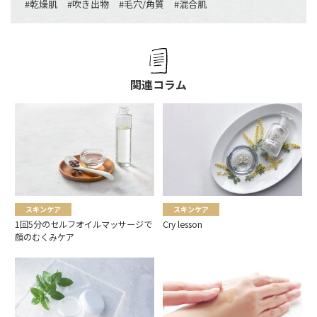
#
乾燥肌
#
吹き出物
#
毛穴/角質
#
混合肌
関連コラム
スキンケア
スキンケア
1回5分のセルフオイルマッサージで
Cry lesson
顔のむくみケア