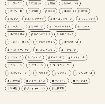
リラックス
吹き出物
頭皮
髪のパサつき
オイリー肌
乾燥肌
混合肌
年齢肌
敏感肌
UVケア
エイジングケア
オイルマッサージ
クレンジング
ハーブバス
ピーリング
ブースターオイル
ヘアケア
手作り化粧水
手のひらコスメ
手作りパック
ラズベリーオイル
アルガンオイル
ホホバオイル
アスタキサンチン
ハトムギエキス
プラセンタ
ビタミンA
ビタミンC
ビタミンE
ヒアルロン酸
フラーレン
グリセリン
ローズウォーター
ネロリウォーター
ベタイン
シアバター
マルラオイル
月見草油
バオバブオイル
バスオイル
バスソルト
幹細胞
ボディローション
宝石石鹸