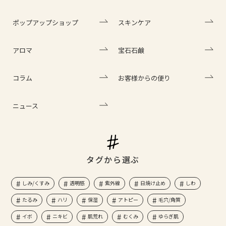
ポップアップショップ
スキンケア
アロマ
宝石石鹸
コラム
お客様からの便り
ニュース
タグから選ぶ
しみ/くすみ
透明感
紫外線
日焼け止め
しわ
たるみ
ハリ
保湿
アトピー
毛穴/角質
イボ
ニキビ
肌荒れ
むくみ
ゆらぎ肌