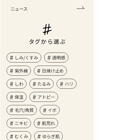
ニュース
タグから選ぶ
しみ/くすみ
透明感
紫外線
日焼け止め
しわ
たるみ
ハリ
保湿
アトピー
毛穴/角質
イボ
ニキビ
肌荒れ
むくみ
ゆらぎ肌