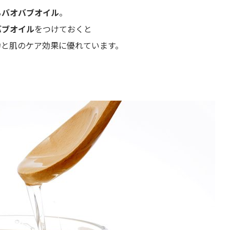
る
バオバブオイル
。
バブオイル
をつけておくと
力と肌のケア効果に優れています。