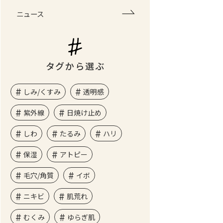
ニュース
タグから選ぶ
しみ/くすみ
透明感
紫外線
日焼け止め
しわ
たるみ
ハリ
保湿
アトピー
毛穴/角質
イボ
ニキビ
肌荒れ
むくみ
ゆらぎ肌