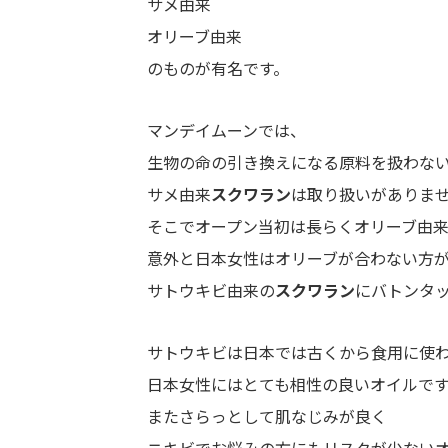
サメ由来
オリーブ由来
のものが有名です。
マンデイムーンでは、
生物の命の引き換えになる原料を扱わな
サメ由来
スクワラン
は取り扱いがありま
そこでオープン当初は長らくオリーブ由
意外と日本女性はオリーブが合わない方
サトウキビ由来の
スクワラン
にバトンタ
サトウキビは日本では古くから食用に使
日本女性にはとても相性の良いオイルで
またさらっとして肌なじみが良く
ニキビでお悩みの方にもリスクが少ない