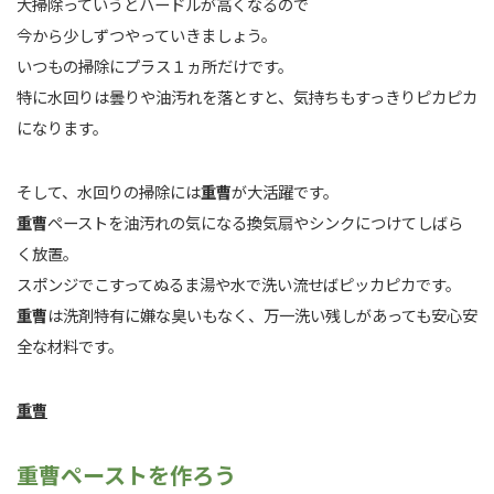
大掃除っていうとハードルが高くなるので
今から少しずつやっていきましょう。
いつもの掃除にプラス１ヵ所だけです。
特に水回りは曇りや油汚れを落とすと、気持ちもすっきりピカピカ
になります。
そして、水回りの掃除には
重曹
が大活躍です。
重曹
ペーストを油汚れの気になる換気扇やシンクにつけてしばら
く放置。
スポンジでこすってぬるま湯や水で洗い流せばピッカピカです。
重曹
は洗剤特有に嫌な臭いもなく、万一洗い残しがあっても安心安
全な材料です。
重曹
重曹ペーストを作ろう