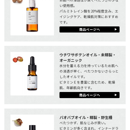
い使用感。
パルミトレイン酸を20%程度含み、エ
イジングケア、乾燥肌対策におすすめ
です。
商品ページへ
ウチワサボテンオイル・未精製・
オーガニック
水分を蓄える力を持っているため肌へ
の浸透が早く、べたつかないさらっと
したオイルです。
ビタミンＥを豊富に含むため、乾燥
肌、年齢肌向きです。
商品ページへ
バオバブオイル・精製・野生種
べたつかず、肌なじみが良い。
ビタミンが多く含まれ、インナードラ