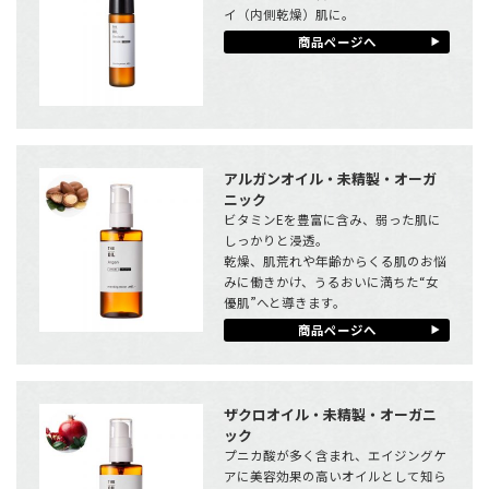
イ（内側乾燥）肌に。
商品ページへ
アルガンオイル・未精製・オーガ
ニック
ビタミンEを豊富に含み、弱った肌に
しっかりと浸透。
乾燥、肌荒れや年齢からくる肌のお悩
みに働きかけ、うるおいに満ちた“女
優肌”へと導きます。
商品ページへ
ザクロオイル・未精製・オーガニ
ック
プニカ酸が多く含まれ、エイジングケ
アに美容効果の高いオイルとして知ら