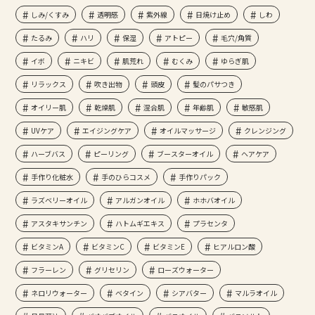
しみ/くすみ
透明感
紫外線
日焼け止め
しわ
たるみ
ハリ
保湿
アトピー
毛穴/角質
イボ
ニキビ
肌荒れ
むくみ
ゆらぎ肌
リラックス
吹き出物
頭皮
髪のパサつき
オイリー肌
乾燥肌
混合肌
年齢肌
敏感肌
UVケア
エイジングケア
オイルマッサージ
クレンジング
ハーブバス
ピーリング
ブースターオイル
ヘアケア
手作り化粧水
手のひらコスメ
手作りパック
ラズベリーオイル
アルガンオイル
ホホバオイル
アスタキサンチン
ハトムギエキス
プラセンタ
ビタミンA
ビタミンC
ビタミンE
ヒアルロン酸
フラーレン
グリセリン
ローズウォーター
ネロリウォーター
ベタイン
シアバター
マルラオイル