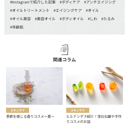
#
Instagramで紹介した記事
#
ボディケア
#
アンチエイジング
#
オイルトリートメント
#
エイジングケア
#
オイル
#
オイル美容
#
美容オイル
#
ボディオイル
#
しわ
#
たるみ
#
年齢肌
関連コラム
スキンケア
スキンケア
季節を感じる香りコスメ〜夏〜
ヒルナンデス紹介！宝石石鹸や手作
りコスメのお話