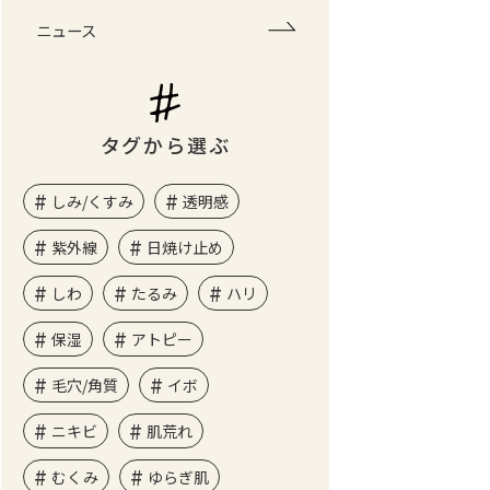
ニュース
タグから選ぶ
しみ/くすみ
透明感
紫外線
日焼け止め
しわ
たるみ
ハリ
保湿
アトピー
毛穴/角質
イボ
ニキビ
肌荒れ
むくみ
ゆらぎ肌