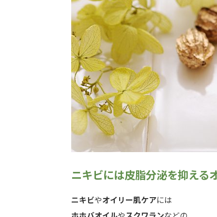
ニキビには皮脂分泌を抑える
ニキビ
や
オイリー肌ケア
には
ホホバオイル
や
スクワラン
などの