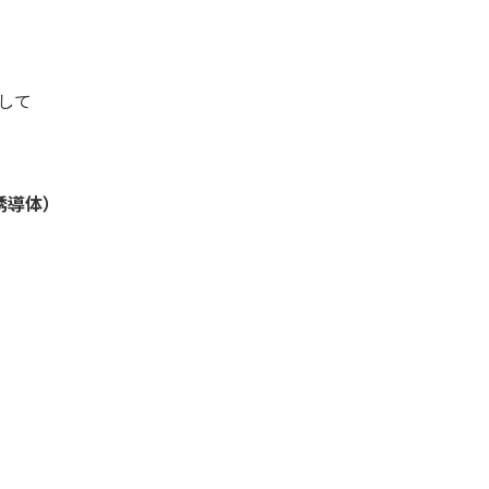
して
誘導体）