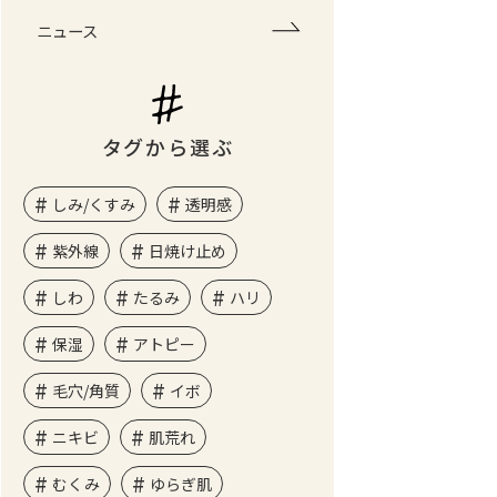
ニュース
タグから選ぶ
しみ/くすみ
透明感
紫外線
日焼け止め
しわ
たるみ
ハリ
保湿
アトピー
毛穴/角質
イボ
ニキビ
肌荒れ
むくみ
ゆらぎ肌