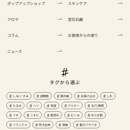
ポップアップショップ
スキンケア
アロマ
宝石石鹸
コラム
お客様からの便り
ニュース
タグから選ぶ
しみ/くすみ
透明感
紫外線
日焼け止め
しわ
たるみ
ハリ
保湿
アトピー
毛穴/角質
イボ
ニキビ
肌荒れ
むくみ
ゆらぎ肌
リラックス
吹き出物
頭皮
髪のパサつき