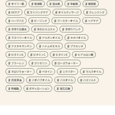
オイリー肌
乾燥肌
混合肌
年齢肌
敏感肌
UVケア
エイジングケア
オイルマッサージ
クレンジング
ハーブバス
ピーリング
ブースターオイル
ヘアケア
手作り化粧水
手のひらコスメ
手作りパック
ラズベリーオイル
アルガンオイル
ホホバオイル
アスタキサンチン
ハトムギエキス
プラセンタ
ビタミンA
ビタミンC
ビタミンE
ヒアルロン酸
フラーレン
グリセリン
ローズウォーター
ネロリウォーター
ベタイン
シアバター
マルラオイル
月見草油
バオバブオイル
バスオイル
バスソルト
幹細胞
ボディローション
宝石石鹸