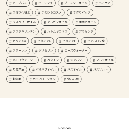
ハーブバス
ピーリング
ブースターオイル
ヘアケア
手作り化粧水
手のひらコスメ
手作りパック
ラズベリーオイル
アルガンオイル
ホホバオイル
アスタキサンチン
ハトムギエキス
プラセンタ
ビタミンA
ビタミンC
ビタミンE
ヒアルロン酸
フラーレン
グリセリン
ローズウォーター
ネロリウォーター
ベタイン
シアバター
マルラオイル
月見草油
バオバブオイル
バスオイル
バスソルト
幹細胞
ボディローション
宝石石鹸
Follow