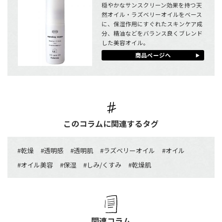
穏やかなサンスクリーン効果を持つ天
然オイル・ラズベリーオイルをベース
に、保湿作用にすぐれたスキンケア成
分、精油などをバランス良くブレンド
した美容オイル。
商品ページへ
このコラムに関連するタグ
#
乾燥
#
透明感
#
透明肌
#
ラズベリーオイル
#
オイル
#
オイル美容
#
保湿
#
しみ/くすみ
#
乾燥肌
関連コラム