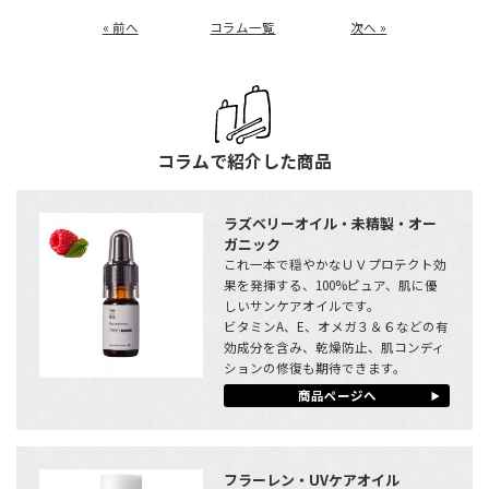
« 前へ
コラム一覧
次へ »
コラムで紹介した商品
ラズベリーオイル・未精製・オー
ガニック
これ一本で穏やかなＵＶプロテクト効
果を発揮する、100%ピュア、肌に優
しいサンケアオイルです。
ビタミンA、E、オメガ３＆６などの有
効成分を含み、乾燥防止、肌コンディ
ションの修復も期待できます。
商品ページへ
フラーレン・UVケアオイル