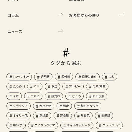
コラム
お客様からの便り
ニュース
タグから選ぶ
しみ/くすみ
透明感
紫外線
日焼け止め
しわ
たるみ
ハリ
保湿
アトピー
毛穴/角質
イボ
ニキビ
肌荒れ
むくみ
ゆらぎ肌
リラックス
吹き出物
頭皮
髪のパサつき
オイリー肌
乾燥肌
混合肌
年齢肌
敏感肌
UVケア
エイジングケア
オイルマッサージ
クレンジング