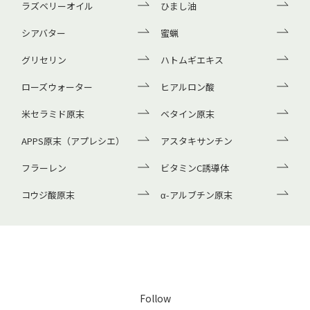
ラズベリーオイル
ひまし油
シアバター
蜜蝋
グリセリン
ハトムギエキス
ローズウォーター
ヒアルロン酸
米セラミド原末
ベタイン原末
APPS原末（アプレシエ）
アスタキサンチン
フラーレン
ビタミンC誘導体
コウジ酸原末
α-アルブチン原末
Follow