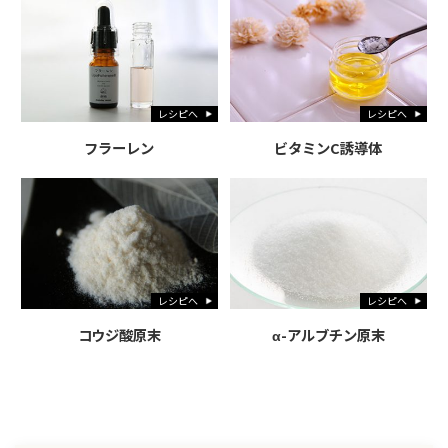
レシピへ
レシピへ
フラーレン
ビタミンC誘導体
レシピへ
レシピへ
コウジ酸原末
α-アルブチン原末