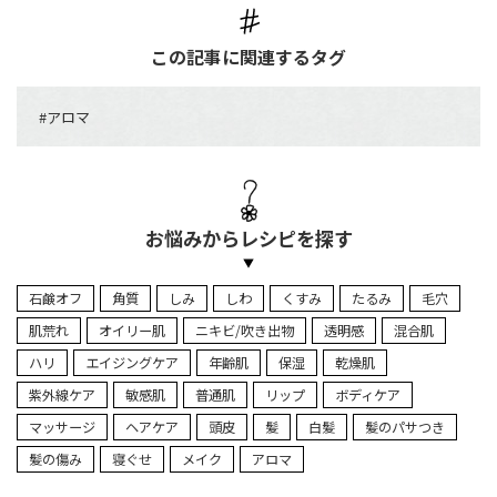
この記事に関連するタグ
#アロマ
お悩みからレシピを探す
石鹸オフ
角質
しみ
しわ
くすみ
たるみ
毛穴
肌荒れ
オイリー肌
ニキビ/吹き出物
透明感
混合肌
ハリ
エイジングケア
年齢肌
保湿
乾燥肌
紫外線ケア
敏感肌
普通肌
リップ
ボディケア
マッサージ
ヘアケア
頭皮
髪
白髪
髪のパサつき
髪の傷み
寝ぐせ
メイク
アロマ