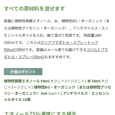
すべての原材料を混ぜます
容器に植物性発酵エタノール、水、植物性BG・オーガニック（ま
たは植物性グリセリン・オーガニック） 、アンチウイルス・エッ
センシャルオイルを入れ、振り混ぜて完成です。 完成量は約
100mlです。 こちらは
クリアプラボトル・スプレートップ
[50ml]
2回分です。 容器はメール便でお届けできる
コバルトプラ
ボトル・スプレー[30ml]
もおすすめです。
計量のポイント
植物性発酵エタノール 50ml
大さじ×3＋小さじ×1
水 50ml
大さ
じ×3＋小さじ×1
植物性BG・オーガニック（または植物性グリセ
リン・オーガニック） 3ml
1spn×3
アンチウイルス・エッセンシ
ャルオイル 10滴
エタノール75％濃度にする場合