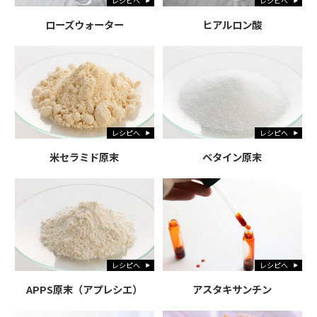
レシピへ
レシピへ
ローズウォーター
ヒアルロン酸
レシピへ
レシピへ
米セラミド原末
ベタイン原末
レシピへ
レシピへ
APPS原末（アプレシエ）
アスタキサンチン