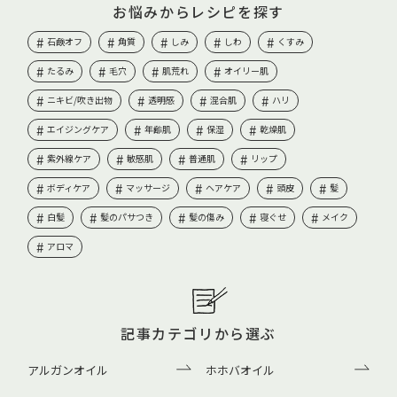
お悩みからレシピを探す
石鹸オフ
角質
しみ
しわ
くすみ
たるみ
毛穴
肌荒れ
オイリー肌
ニキビ/吹き出物
透明感
混合肌
ハリ
エイジングケア
年齢肌
保湿
乾燥肌
紫外線ケア
敏感肌
普通肌
リップ
ボディケア
マッサージ
ヘアケア
頭皮
髪
白髪
髪のパサつき
髪の傷み
寝ぐせ
メイク
アロマ
記事カテゴリから選ぶ
アルガンオイル
ホホバオイル