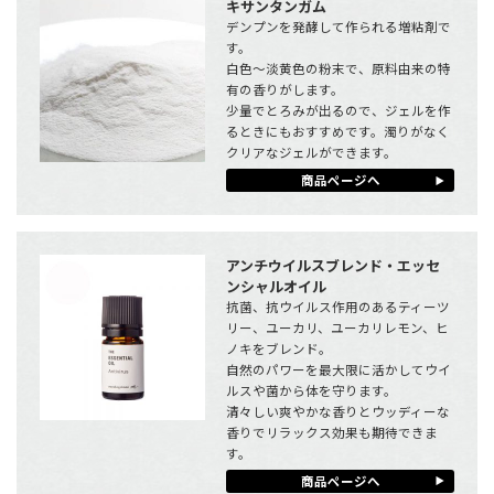
キサンタンガム
デンプンを発酵して作られる増粘剤で
す。
白色～淡黄色の粉末で、原料由来の特
有の香りがします。
少量でとろみが出るので、ジェルを作
るときにもおすすめです。濁りがなく
クリアなジェルができます。
商品ページへ
アンチウイルスブレンド・エッセ
ンシャルオイル
抗菌、抗ウイルス作用のあるティーツ
リー、ユーカリ、ユーカリレモン、ヒ
ノキをブレンド。
自然のパワーを最大限に活かしてウイ
ルスや菌から体を守ります。
清々しい爽やかな香りとウッディーな
香りでリラックス効果も期待できま
す。
商品ページへ