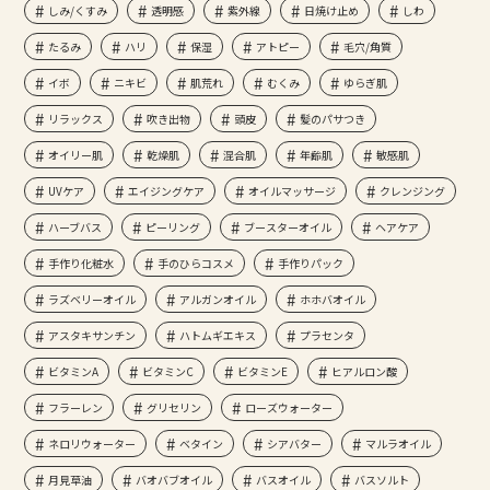
しみ/くすみ
透明感
紫外線
日焼け止め
しわ
たるみ
ハリ
保湿
アトピー
毛穴/角質
イボ
ニキビ
肌荒れ
むくみ
ゆらぎ肌
リラックス
吹き出物
頭皮
髪のパサつき
オイリー肌
乾燥肌
混合肌
年齢肌
敏感肌
UVケア
エイジングケア
オイルマッサージ
クレンジング
ハーブバス
ピーリング
ブースターオイル
ヘアケア
手作り化粧水
手のひらコスメ
手作りパック
ラズベリーオイル
アルガンオイル
ホホバオイル
アスタキサンチン
ハトムギエキス
プラセンタ
ビタミンA
ビタミンC
ビタミンE
ヒアルロン酸
フラーレン
グリセリン
ローズウォーター
ネロリウォーター
ベタイン
シアバター
マルラオイル
月見草油
バオバブオイル
バスオイル
バスソルト