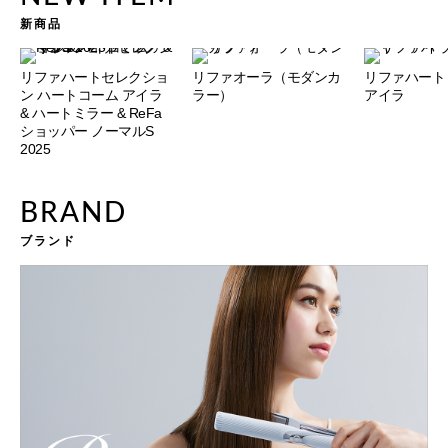
新商品
リファハートセレクショ
リファオーラ（モダンカ
リファハート
ン ハートコーム アイラ
ラー）
アイラ
& ハートミラー & ReFa
ショッパー ノーマルS
2025
BRAND
ブランド