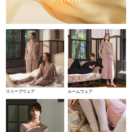
【ご注文はお早めに！】クリスマス（12/25）までのお届
けについて
現在、数多くのご注文をいただいており、また配送業者に
て急激な物流増加が発生していることから、全国的にお荷
物のお届けに遅延が生じております。 12/20（土）以降の
ご注文は、クリスマス12/25（木）までのお届け・お受け
スリープウェア
ルームウェア
取りができない場合がございます。 現在体制を強化して
おりますが、クリスマス時期はご注文や配送の混雑状況に
より 12/25（木）までのお届け・お受け取りをお約束でき
かねますので、お早めのご注文をお願いいたします。
【配送遅延の可能性について】
配送遅延が発生しております。現在、配送業者の物流量増
加により、通常よりも配送にお時間をいただく場合がござ