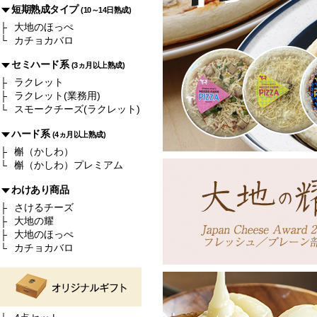
短期熟成タイプ
(10～14日熟成)
大地のほっぺ
カチョカバロ
セミハード系
(3ヵ月以上熟成)
ラクレット
ラクレット(業務用)
スモークチーズ(ラクレット)
ハード系
(4ヵ月以上熟成)
槲（かしわ）
槲（かしわ）プレミアム
わけあり商品
さけるチーズ
大地の耀
大地のほっぺ
カチョカバロ