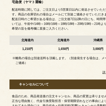
宅急便（ヤマト運輸）
配送時期に関しては、ご注文日より5営業日以内に発送させていただ
す。商品の在庫切れの場合はメールにて別途ご連絡させていただき
配送日時のご希望がある場合は、ご注文後7日以降の日にち、時間帯
いては、午前中/14時～16時/16時～18時/18時～20時/19時～21時よ
希望の旨を備考欄に直接ご入力ください。
北海道内
北海道外
沖縄県
1,210円
1,650円
3,000円
※離島の場合は別途送料を頂戴します。（別途発生する場合は、メ
ご連絡）
詳
キャンセルについて
食品のため、商品発送後の注文キャンセル、商品の変更は承りませ
正当な理由無く、代金引換受取拒否・保管期限切れなどの事由によ
されてきた場合には、商品代金＋往復送料(実費)＋キャンセル手数